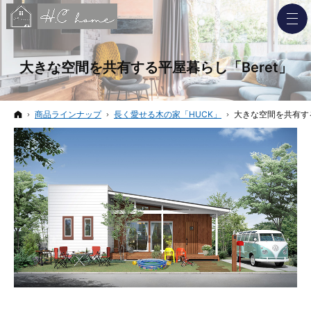
大きな空間を共有する平屋暮らし「Beret」
ホーム
商品ラインナップ
長く愛せる木の家「HUCK」
大きな空間を共有する