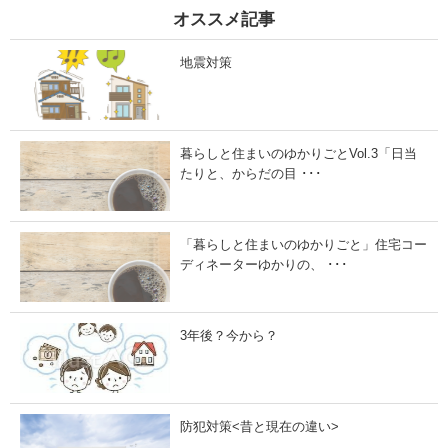
3
4
オススメ記事
月
月
3
1
0
2
地震対策
日
日
」
」
暮らしと住まいのゆかりごとVol.3「日当
たりと、からだの目 ･･･
「暮らしと住まいのゆかりごと」住宅コー
ディネーターゆかりの、 ･･･
3年後？今から？
防犯対策<昔と現在の違い>