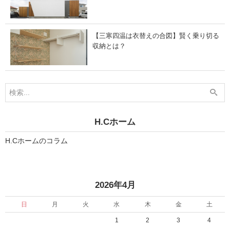
【三寒四温は衣替えの合図】賢く乗り切る
収納とは？
H.Cホーム
H.Cホームのコラム
«
2026年4月
日
月
火
水
木
金
土
1
2
3
4