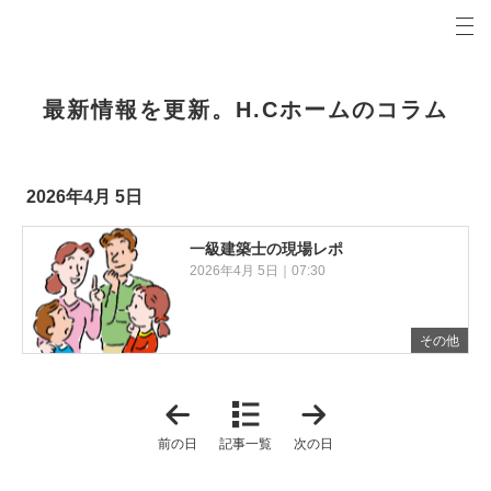
プロの目線からご提案。岐阜市・関市・各務原市の注文住宅・新築戸建てを手がける工務店なら当
3Hホームコラム 岐阜市・関市・各務原市の新築・注文住宅・新築戸建てを手がけるH.Cホーム
最新情報を更新。H.Cホームのコラム
2026年4月 5日
一級建築士の現場レポ
2026年4月 5日｜07:30
その他
「
「
2
2
0
0
前の日
記事一覧
次の日
2
2
6
6
年
年