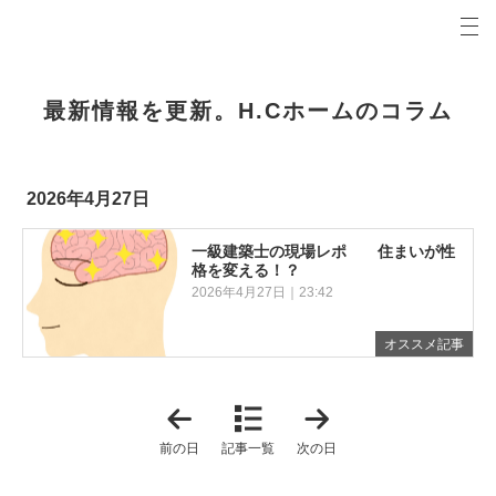
プロの目線からご提案。岐阜市・関市・各務原市の注文住宅・新築戸建てを手がける工務店なら当
3Hホームコラム 岐阜市・関市・各務原市の新築・注文住宅・新築戸建てを手がけるH.Cホーム
最新情報を更新。H.Cホームのコラム
2026年4月27日
一級建築士の現場レポ 住まいが性
格を変える！？
2026年4月27日｜23:42
オススメ記事
「
「
2
2
0
0
前の日
記事一覧
次の日
2
2
6
6
年
年