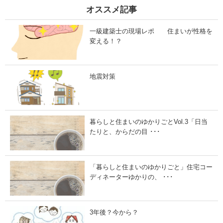
4
5
オススメ記事
月
月
1
2
3
7
一級建築士の現場レポ 住まいが性格を
日
日
」
」
変える！？
地震対策
暮らしと住まいのゆかりごとVol.3「日当
たりと、からだの目 ･･･
「暮らしと住まいのゆかりごと」住宅コー
ディネーターゆかりの、 ･･･
3年後？今から？